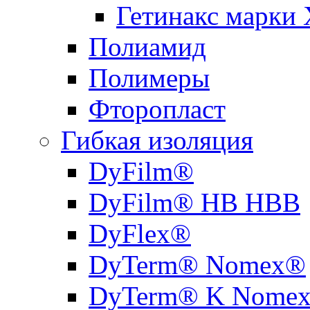
Гетинакс марки 
Полиамид
Полимеры
Фторопласт
Гибкая изоляция
DyFilm®
DyFilm® HB HBB
DyFlex®
DyTerm® Nomex®
DyTerm® K Nome