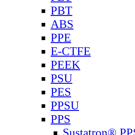
PBT
ABS
PPE
E-CTFE
PEEK
PSU
PES
PPSU
PPS
Sustatron® PP