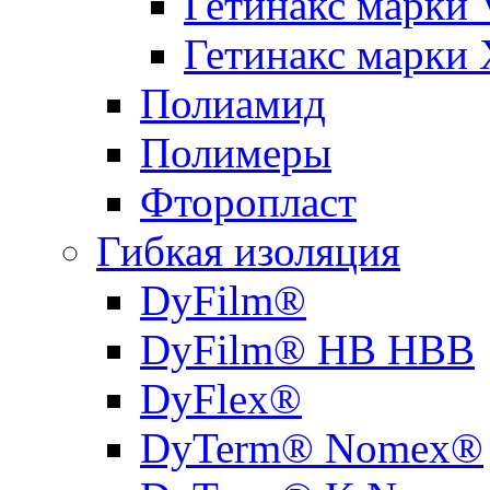
Гетинакс марки 
Гетинакс марки 
Полиамид
Полимеры
Фторопласт
Гибкая изоляция
DyFilm®
DyFilm® HB HBB
DyFlex®
DyTerm® Nomex®