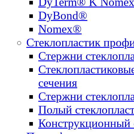
DyTerm® K Nome
DyBond®
Nomex®
Стеклопластик проф
Стержни стеклопл
Стеклопластиковы
сечения
Стержни стеклопл
Полый стеклоплас
Конструкционный 