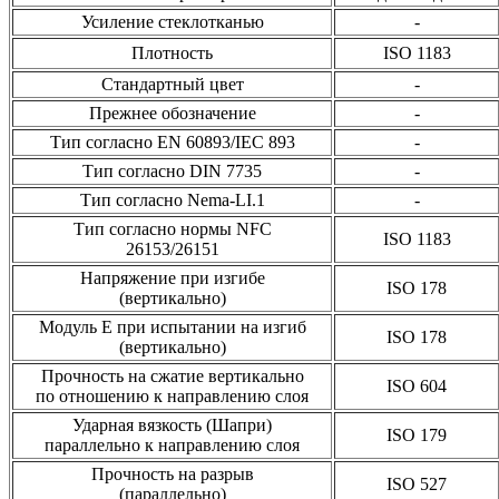
Усиление стеклотканью
-
Плотность
ISO 1183
Стандартный цвет
-
Прежнее обозначение
-
Тип согласно EN 60893/IEC 893
-
Тип согласно DIN 7735
-
Тип согласно Nema-LI.1
-
Тип согласно нормы NFC
ISO 1183
26153/26151
Напряжение при изгибе
ISO 178
(вертикально)
Модуль Е при испытании на изгиб
ISO 178
(вертикально)
Прочность на сжатие вертикально
ISO 604
по отношению к направлению слоя
Ударная вязкость (Шапри)
ISO 179
параллельно к направлению слоя
Прочность на разрыв
ISO 527
(параллельно)