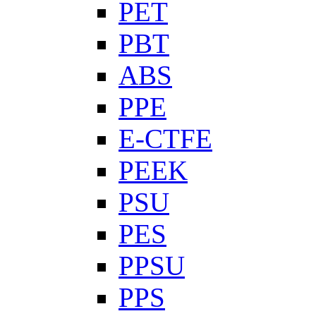
PET
PBT
ABS
PPE
E-CTFE
PEEK
PSU
PES
PPSU
PPS