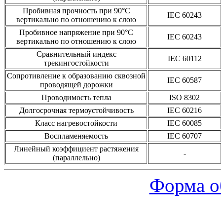
Пробивная прочность при 90°С
IEC 60243
вертикально по отношению к слою
Пробивное напряжение при 90°С
IEC 60243
вертикально по отношению к слою
Сравнительный индекс
IEC 60112
трекингостойкости
Сопротивление к образованию сквозной
IEC 60587
проводящей дорожки
Проводимость тепла
ISO 8302
Долгосрочная термоустойчивость
IEC 60216
Класс нагревостойкости
IEC 60085
Воспламеняемость
IEC 60707
Линейный коэффициент растяжения
-
(параллельно)
Форма о