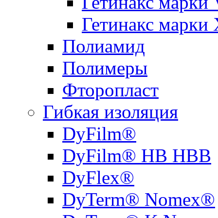
Гетинакс марки 
Гетинакс марки 
Полиамид
Полимеры
Фторопласт
Гибкая изоляция
DyFilm®
DyFilm® HB HBB
DyFlex®
DyTerm® Nomex®