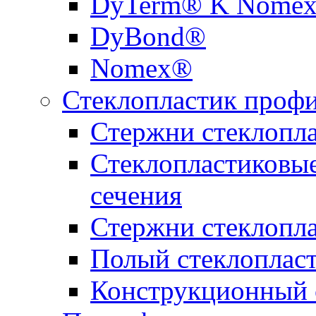
DyTerm® K Nome
DyBond®
Nomex®
Стеклопластик проф
Стержни стеклопл
Стеклопластиковы
сечения
Стержни стеклопл
Полый стеклоплас
Конструкционный 