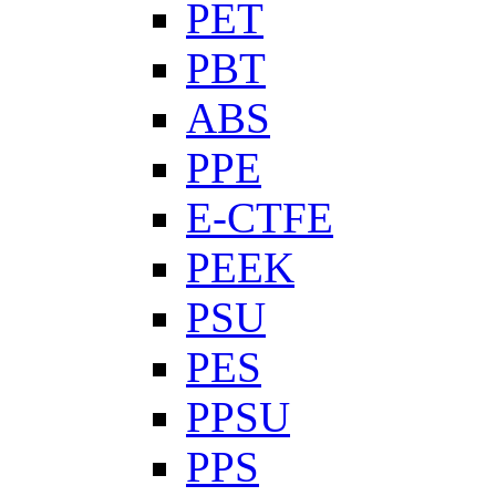
PET
PBT
ABS
PPE
E-CTFE
PEEK
PSU
PES
PPSU
PPS