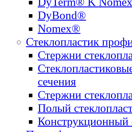
DyTerm® K Nome
DyBond®
Nomex®
Стеклопластик проф
Стержни стеклопл
Стеклопластиковы
сечения
Стержни стеклопл
Полый стеклоплас
Конструкционный 