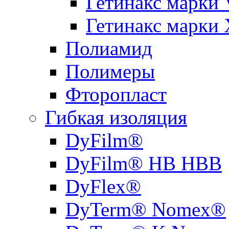
Гетинакс марки 
Гетинакс марки 
Полиамид
Полимеры
Фторопласт
Гибкая изоляция
DyFilm®
DyFilm® HB HBB
DyFlex®
DyTerm® Nomex®