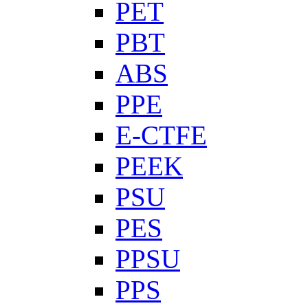
PET
PBT
ABS
PPE
E-CTFE
PEEK
PSU
PES
PPSU
PPS